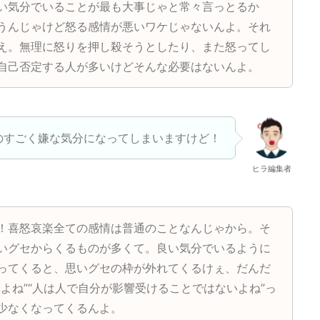
い気分でいることが最も大事じゃと常々言っとるか
うんじゃけど怒る感情が悪いワケじゃないんよ。それ
え。無理に怒りを押し殺そうとしたり、また怒ってし
自己否定する人が多いけどそんな必要はないんよ。
のすごく嫌な気分になってしまいますけど！
ヒラ編集者
！喜怒哀楽全ての感情は普通のことなんじゃから。そ
いグセからくるものが多くて。良い気分でいるように
ってくると、思いグセの枠が外れてくるけぇ、だんだ
よね”“人は人で自分が影響受けることではないよね”っ
少なくなってくるんよ。