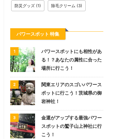
防災グッズ
(1)
除毛クリーム
(3)
パワースポット 特集
パワースポットにも相性があ
1
る！？あなたの属性に合った
場所に行こう！
関東エリアのスゴいパワース
2
ポットに行こう！茨城県の御
岩神社！
金運がアップする最強パワー
3
スポットの鷲子山上神社に行
こう！