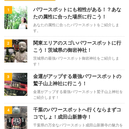
パワースポットにも相性がある！？あな
1
たの属性に合った場所に行こう！
あなたの属性に合ったパワースポットをご紹介しま
す。
関東エリアのスゴいパワースポットに行
2
こう！茨城県の御岩神社！
茨城県の最強パワースポット御岩神社をご紹介しま
す！
金運がアップする最強パワースポットの
3
鷲子山上神社に行こう！
金運がアップする最強パワースポット鷲子山上神社を
ご紹介します！
千葉のパワースポットへ行くならまずコ
4
コでしょ！成田山新勝寺！
千葉県の万全なパワースポット成田山新勝寺の魅力を