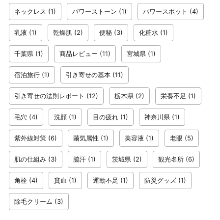
ネックレス
(1)
パワーストーン
(1)
パワースポット
(4)
乳液
(1)
乾燥肌
(2)
便秘
(3)
化粧水
(1)
千葉県
(1)
商品レビュー
(11)
宮城県
(1)
宿泊旅行
(1)
引き寄せの基本
(11)
引き寄せの法則レポート
(12)
栃木県
(2)
栄養不足
(1)
毛穴
(4)
洗顔
(1)
目の疲れ
(1)
神奈川県
(1)
紫外線対策
(6)
繭気属性
(1)
美容液
(1)
老眼
(5)
肌の仕組み
(3)
脇汗
(1)
茨城県
(2)
観光名所
(6)
角栓
(4)
貧血
(1)
運動不足
(1)
防災グッズ
(1)
除毛クリーム
(3)