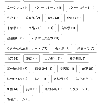
ネックレス
(1)
パワーストーン
(1)
パワースポット
(4)
乳液
(1)
乾燥肌
(2)
便秘
(3)
化粧水
(1)
千葉県
(1)
商品レビュー
(11)
宮城県
(1)
宿泊旅行
(1)
引き寄せの基本
(11)
引き寄せの法則レポート
(12)
栃木県
(2)
栄養不足
(1)
毛穴
(4)
洗顔
(1)
目の疲れ
(1)
神奈川県
(1)
紫外線対策
(6)
繭気属性
(1)
美容液
(1)
老眼
(5)
肌の仕組み
(3)
脇汗
(1)
茨城県
(2)
観光名所
(6)
角栓
(4)
貧血
(1)
運動不足
(1)
防災グッズ
(1)
除毛クリーム
(3)