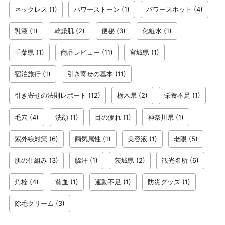
ネックレス
(1)
パワーストーン
(1)
パワースポット
(4)
乳液
(1)
乾燥肌
(2)
便秘
(3)
化粧水
(1)
千葉県
(1)
商品レビュー
(11)
宮城県
(1)
宿泊旅行
(1)
引き寄せの基本
(11)
引き寄せの法則レポート
(12)
栃木県
(2)
栄養不足
(1)
毛穴
(4)
洗顔
(1)
目の疲れ
(1)
神奈川県
(1)
紫外線対策
(6)
繭気属性
(1)
美容液
(1)
老眼
(5)
肌の仕組み
(3)
脇汗
(1)
茨城県
(2)
観光名所
(6)
角栓
(4)
貧血
(1)
運動不足
(1)
防災グッズ
(1)
除毛クリーム
(3)