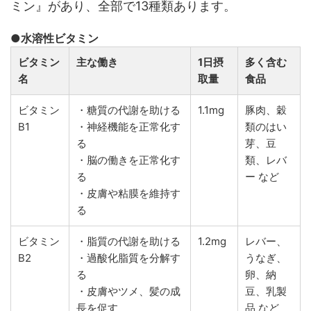
ミン』があり、全部で13種類あります。
●水溶性ビタミン
ビタミン
主な働き
1日摂
多く含む
名
取量
食品
ビタミン
・糖質の代謝を助ける
1.1mg
豚肉、穀
B1
・神経機能を正常化す
類のはい
る
芽、豆
・脳の働きを正常化す
類、レバ
る
ー など
・皮膚や粘膜を維持す
る
ビタミン
・脂質の代謝を助ける
1.2mg
レバー、
B2
・過酸化脂質を分解す
うなぎ、
る
卵、納
・皮膚やツメ、髪の成
豆、乳製
長を促す
品 など