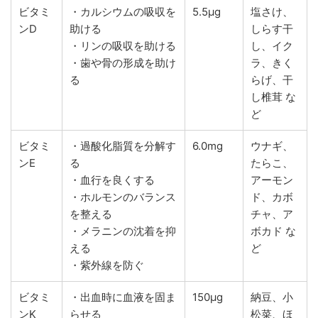
ビタミ
・カルシウムの吸収を
5.5μg
塩さけ、
ンD
助ける
しらす干
・リンの吸収を助ける
し、イク
・歯や骨の形成を助け
ラ、きく
る
らげ、干
し椎茸 な
ど
ビタミ
・過酸化脂質を分解す
6.0mg
ウナギ、
ンE
る
たらこ、
・血行を良くする
アーモン
・ホルモンのバランス
ド、カボ
を整える
チャ、ア
・メラニンの沈着を抑
ボカド な
える
ど
・紫外線を防ぐ
ビタミ
・出血時に血液を固ま
150μg
納豆、小
ンK
らせる
松菜、ほ