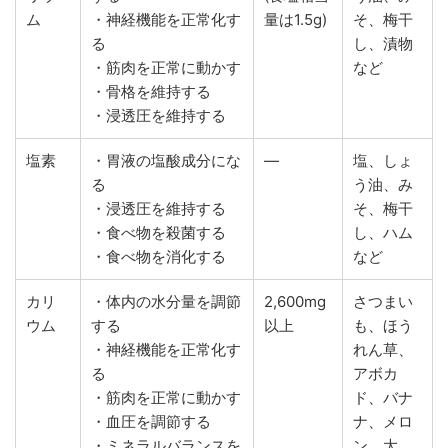
ム
・神経機能を正常化す
量は1.5g)
そ、梅干
る
し、漬物
・筋肉を正常に動かす
など
・骨格を維持する
・浸透圧を維持する
塩素
・胃液の塩酸成分にな
―
塩、しょ
る
う油、み
・浸透圧を維持する
そ、梅干
・食べ物を殺菌する
し、ハム
・食べ物を消化する
など
カリ
・体内の水分量を調節
2,600mg
さつまい
ウム
する
以上
も、ほう
・神経機能を正常化す
れん草、
る
アボカ
・筋肉を正常に動かす
ド、バナ
・血圧を調節する
ナ、メロ
・ミネラルバランスを
ン、大