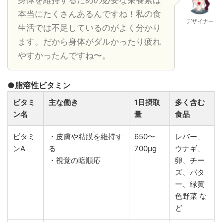
本当にたくさんあるんですね！私の食
デザイナー
生活では不足しているのがよく分かり
ます。だから身体がダルかったり疲れ
やすかったんですね〜。
●脂溶性ビタミン
ビタミ
主な働き
1日摂取
多く含む
ン名
量
食品
ビタミ
・皮膚や粘膜を維持す
650〜
レバー、
ンA
る
700μg
ウナギ、
・視覚の暗順応
卵、チー
ズ、バタ
ー、緑黄
色野菜 な
ど