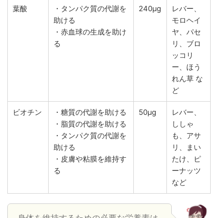
葉酸
・タンパク質の代謝を
240μg
レバー、
助ける
モロヘイ
・赤血球の生成を助け
ヤ、パセ
る
リ、ブロ
ッコリ
ー、ほう
れん草 な
ど
ビオチン
・糖質の代謝を助ける
50μg
レバー、
・脂質の代謝を助ける
ししゃ
・タンパク質の代謝を
も、アサ
助ける
リ、まい
・皮膚や粘膜を維持す
たけ、ピ
る
ーナッツ
など
身体を維持するための必要な栄養素は