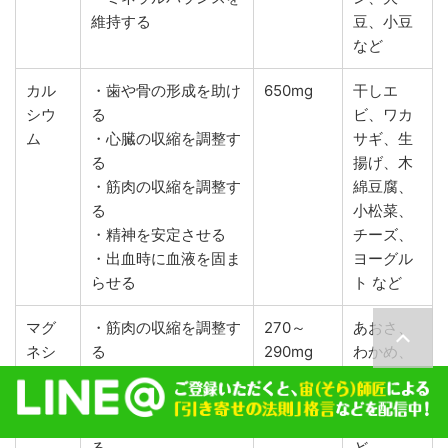
維持する
豆、小豆
など
カル
・歯や骨の形成を助け
650mg
干しエ
シウ
る
ビ、ワカ
ム
・心臓の収縮を調整す
サギ、生
る
揚げ、木
・筋肉の収縮を調整す
綿豆腐、
る
小松菜、
・精神を安定させる
チーズ、
・出血時に血液を固ま
ヨーグル
らせる
ト など
マグ
・筋肉の収縮を調整す
270～
あおさ、
ネシ
る
290mg
わかめ、
ウム
・歯や骨の形成を助け
かぼち
る
ゃ、アー
・神経機能を正常化す
モンド な
る
ど