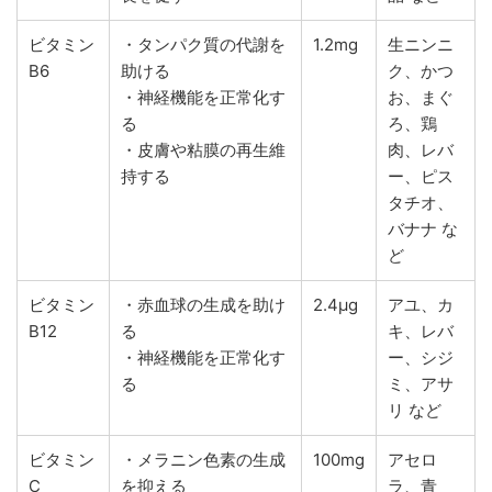
ビタミン
・タンパク質の代謝を
1.2mg
生ニンニ
B6
助ける
ク、かつ
・神経機能を正常化す
お、まぐ
る
ろ、鶏
・皮膚や粘膜の再生維
肉、レバ
持する
ー、ピス
タチオ、
バナナ な
ど
ビタミン
・赤血球の生成を助け
2.4μg
アユ、カ
B12
る
キ、レバ
・神経機能を正常化す
ー、シジ
る
ミ、アサ
リ など
ビタミン
・メラニン色素の生成
100mg
アセロ
C
を抑える
ラ、青