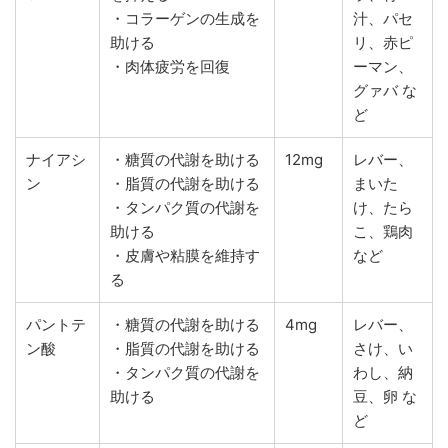
・コラーゲンの生成を
汁、パセ
助ける
リ、赤ピ
・肉体疲労を回復
ーマン、
グァバ な
ど
ナイアシ
・糖質の代謝を助ける
12mg
レバー、
ン
・脂質の代謝を助ける
まいた
・タンパク質の代謝を
け、たら
助ける
こ、鶏肉
・皮膚や粘膜を維持す
など
る
パントテ
・糖質の代謝を助ける
4mg
レバー、
ン酸
・脂質の代謝を助ける
さけ、い
・タンパク質の代謝を
わし、納
助ける
豆、卵 な
ど