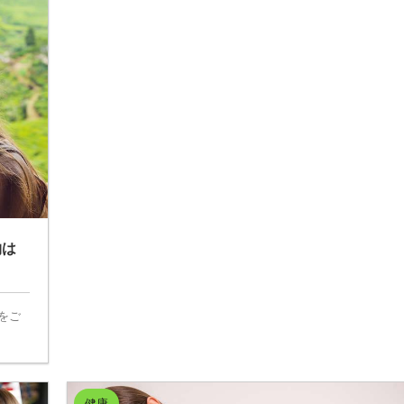
物は
をご
健康