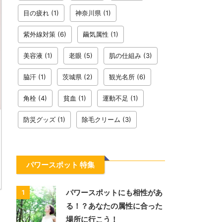
目の疲れ
(1)
神奈川県
(1)
紫外線対策
(6)
繭気属性
(1)
美容液
(1)
老眼
(5)
肌の仕組み
(3)
脇汗
(1)
茨城県
(2)
観光名所
(6)
角栓
(4)
貧血
(1)
運動不足
(1)
防災グッズ
(1)
除毛クリーム
(3)
パワースポット 特集
パワースポットにも相性があ
1
る！？あなたの属性に合った
場所に行こう！