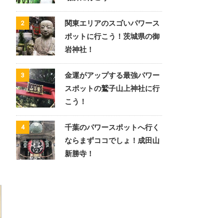
関東エリアのスゴいパワース
2
ポットに行こう！茨城県の御
岩神社！
金運がアップする最強パワー
3
スポットの鷲子山上神社に行
こう！
千葉のパワースポットへ行く
4
ならまずココでしょ！成田山
新勝寺！