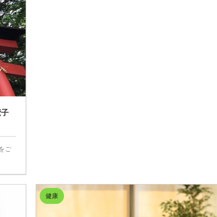
鷲子
をご
健康