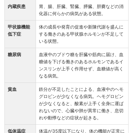
内蔵疾患
胃、腸、肝臓、腎臓、膵臓、胆嚢などの消
化器に何らかの病気がある状態。
甲状腺機能
体の成長や発育の促進や新陳代謝を盛んに
低下症
する働きのある甲状腺ホルモンが不足して
いる状態。
糖尿病
血液中のブドウ糖を肝臓や筋肉に届け、血
糖値を下げる働きのあるホルモンであるイ
ンスリンが上手く作用せず、血糖値が高く
なる病気。
貧血
鉄分が不足したことによる、血液中のヘモ
グロビンが少なくなる病気。ヘモグロビン
が少なくなると、酸素が上手く全身に運ば
れないので、心臓や肺が異常に働き、息切
れや動悸などの症状が起きる。
低体温症
体温が35度以下になり、体の機能が正常に