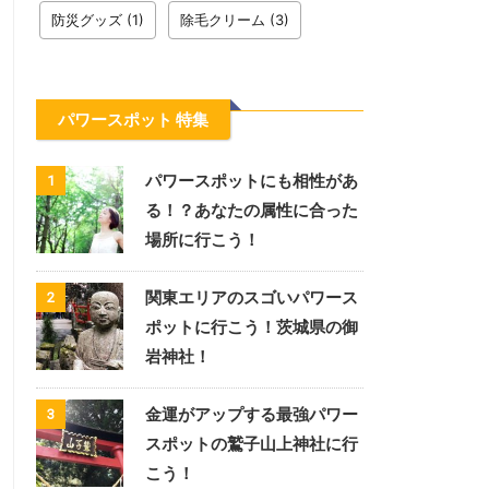
防災グッズ
(1)
除毛クリーム
(3)
パワースポット 特集
パワースポットにも相性があ
1
る！？あなたの属性に合った
場所に行こう！
関東エリアのスゴいパワース
2
ポットに行こう！茨城県の御
岩神社！
金運がアップする最強パワー
3
スポットの鷲子山上神社に行
こう！