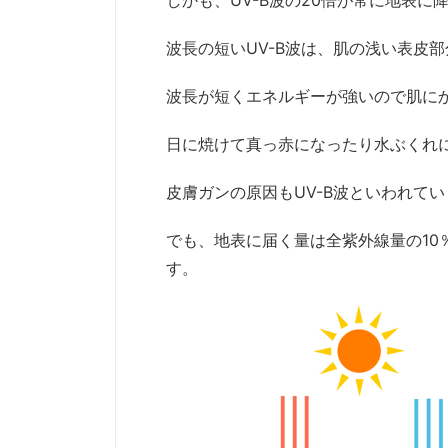
しかも、UV-B波の20倍が常に地表
波長の短いUV-B波は、肌の浅い表皮
波長が短くエネルギーが強いので肌に
日に焼けて真っ赤になったり水ぶくれに
皮膚ガンの原因もUV-B波といわれて
でも、地表に届く量は全紫外線量の10
す。