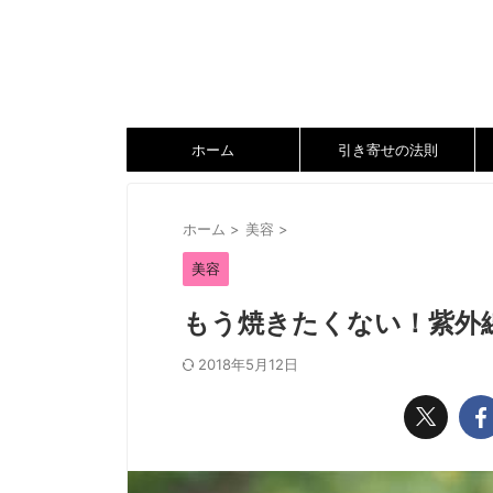
ホーム
引き寄せの法則
ホーム
>
美容
>
美容
もう焼きたくない！紫外
2018年5月12日