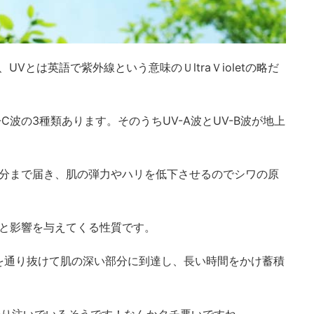
Vとは英語で紫外線という意味のＵltraＶioletの略だ
V-C波の3種類あります。そのうちUV-A波とUV-B波が地上
部分まで届き、肌の弾力やハリを低下させるのでシワの原
ワと影響を与えてくる性質です。
を通り抜けて肌の深い部分に到達し、長い時間をかけ蓄積